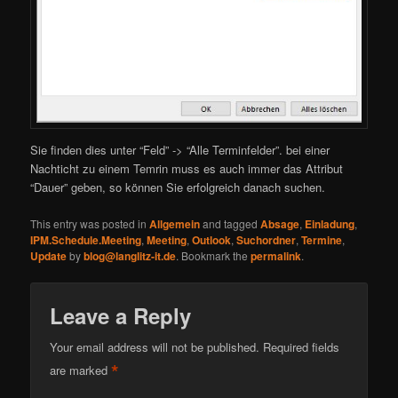
Sie finden dies unter “Feld” -> “Alle Terminfelder”. bei einer
Nachticht zu einem Temrin muss es auch immer das Attribut
“Dauer” geben, so können Sie erfolgreich danach suchen.
This entry was posted in
Allgemein
and tagged
Absage
,
Einladung
,
IPM.Schedule.Meeting
,
Meeting
,
Outlook
,
Suchordner
,
Termine
,
Update
by
blog@langlitz-it.de
. Bookmark the
permalink
.
Leave a Reply
Your email address will not be published.
Required fields
*
are marked