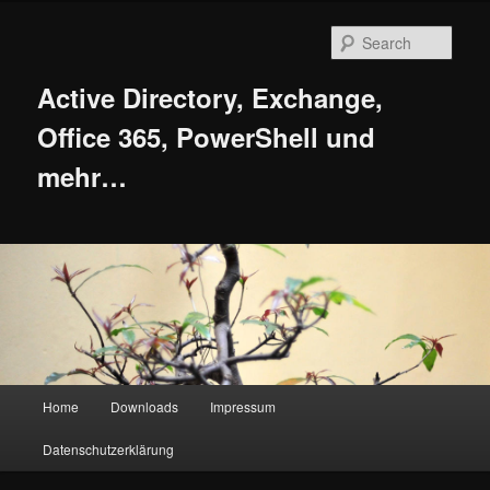
Skip
to
Sear
primary
content
Active Directory, Exchange,
Office 365, PowerShell und
mehr…
Main
Home
Downloads
Impressum
menu
Datenschutzerklärung