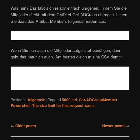
Was nun? Das läßt sich relativ einfach umgehen, in dem Sie die
Mitglieder direkt mit dem CMDLet Get-ADGroup abfragen. Lesen
Sie dazu das Attribut Members folgendermaßen aus:
((Get-ADGroup "Groupname" -Properties 
member).member).count
Wenn Sie nun auch die Mitglieder aufgelistet benötigen, dann
geht das natürlich auch. Am besten gleich in eine CSV damit:
Get-ADGroup "GroupName" -Properties Member | 
Select-Object -ExpandProperty Member | Get-
ADObject | Export-CSV C:\Temp\Group_Member.csv 
-Delimiter ";" -Encoding UTF8- 
NoTypeInformation
Posted in
Allgemein
|
Tagged
5000
,
ad
,
Get-ADGroupMember
,
Powershell
,
The size limit for this request was e
Post
←
Older posts
Newer posts
→
navigation