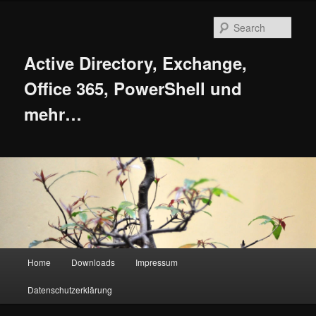
Skip
Skip
to
to
Sear
primary
secondary
content
content
Active Directory, Exchange,
Office 365, PowerShell und
mehr…
Main
Home
Downloads
Impressum
menu
Datenschutzerklärung