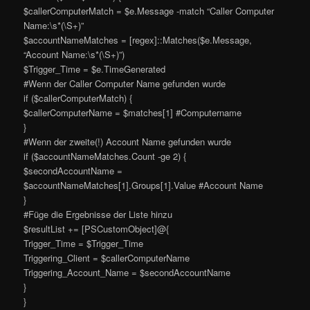
$callerComputerMatch = $e.Message -match “Caller Computer
Name:\s*(\S+)”
$accountNameMatches = [regex]::Matches($e.Message,
“Account Name:\s*(\S+)”)
$Trigger_Time = $e.TimeGenerated
#Wenn der Caller Computer Name gefunden wurde
if ($callerComputerMatch) {
$callerComputerName = $matches[1] #Computername
}
#Wenn der zweite(!) Account Name gefunden wurde
if ($accountNameMatches.Count -ge 2) {
$secondAccountName =
$accountNameMatches[1].Groups[1].Value #Account Name
}
#Füge die Ergebnisse der Liste hinzu
$resultList += [PSCustomObject]@{
Trigger_Time = $Trigger_Time
Triggering_Client = $callerComputerName
Triggering_Account_Name = $secondAccountName
}
}