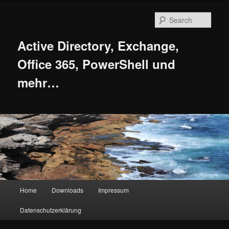
Skip
to
Sear
primary
content
Active Directory, Exchange,
Office 365, PowerShell und
mehr…
Main
Home
Downloads
Impressum
menu
Datenschutzerklärung