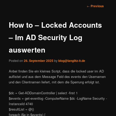
Post
←
Previous
navigation
How to – Locked Accounts
– Im AD Security Log
auswerten
Posted on
26. September 2025
by
blog@langlitz-it.de
Anbei finden Sie ein kleines Script, dass die locked user im AD
auflistet und aus dem Message Feld des events den Usernamen
und den Clientnamen liefert, mit dem die Sperrung erfolgt ist.
$dc = Get-ADDomainController | select -first 1
$events = get-eventlog -ComputerName $dc -LogName Security -
InstanceId 4740
$resultList = @()
foreach ($e in $events) {