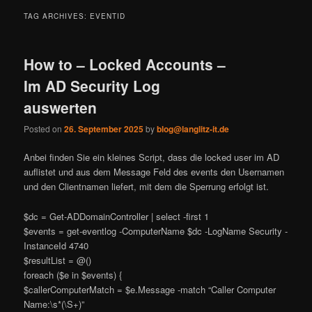
TAG ARCHIVES:
EVENTID
How to – Locked Accounts –
Im AD Security Log
auswerten
Posted on
26. September 2025
by
blog@langlitz-it.de
Anbei finden Sie ein kleines Script, dass die locked user im AD
auflistet und aus dem Message Feld des events den Usernamen
und den Clientnamen liefert, mit dem die Sperrung erfolgt ist.
$dc = Get-ADDomainController | select -first 1
$events = get-eventlog -ComputerName $dc -LogName Security -
InstanceId 4740
$resultList = @()
foreach ($e in $events) {
$callerComputerMatch = $e.Message -match “Caller Computer
Name:\s*(\S+)”