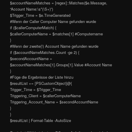
$accountNameMatches = [regex]::Matches($e.Message,
“Account Name:\s*(\S+)”)
$Trigger_Time = $e.TimeGenerated
#Wenn der Caller Computer Name gefunden wurde
if ($callerComputerMatch) {
$callerComputerName = $matches[1] #Computername
}
#Wenn der zweite(!) Account Name gefunden wurde
if ($accountNameMatches.Count -ge 2) {
$secondAccountName =
$accountNameMatches[1].Groups[1].Value #Account Name
}
#Füge die Ergebnisse der Liste hinzu
$resultList += [PSCustomObject]@{
Trigger_Time = $Trigger_Time
Triggering_Client = $callerComputerName
Triggering_Account_Name = $secondAccountName
}
}
$resultList | Format-Table -AutoSize