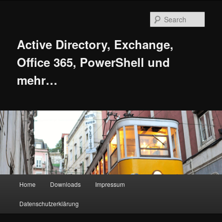
Skip
Skip
to
to
Sear
primary
secondary
content
content
Active Directory, Exchange,
Office 365, PowerShell und
mehr…
Main
Home
Downloads
Impressum
menu
Datenschutzerklärung