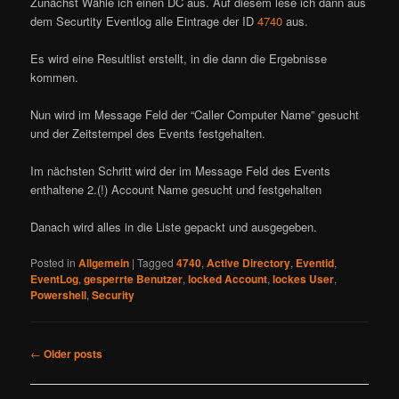
Zunächst Wähle ich einen DC aus. Auf diesem lese ich dann aus
dem Securtity Eventlog alle Eintrage der ID
4740
aus.
Es wird eine Resultlist erstellt, in die dann die Ergebnisse
kommen.
Nun wird im Message Feld der “Caller Computer Name” gesucht
und der Zeitstempel des Events festgehalten.
Im nächsten Schritt wird der im Message Feld des Events
enthaltene 2.(!) Account Name gesucht und festgehalten
Danach wird alles in die Liste gepackt und ausgegeben.
Posted in
Allgemein
|
Tagged
4740
,
Active Directory
,
Eventid
,
EventLog
,
gesperrte Benutzer
,
locked Account
,
lockes User
,
Powershell
,
Security
Post
←
Older posts
navigation