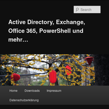
Skip
Skip
to
to
Sear
primary
secondary
content
content
Active Directory, Exchange,
Office 365, PowerShell und
mehr…
Main
Home
Downloads
Impressum
menu
Datenschutzerklärung