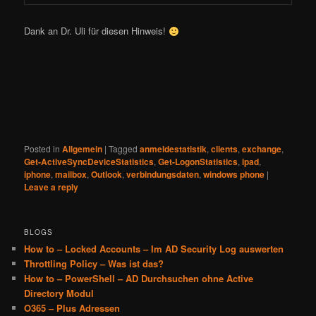
Dank an Dr. Uli für diesen Hinweis!
Posted in
Allgemein
|
Tagged
anmeldestatistik
,
clients
,
exchange
,
Get-ActiveSyncDeviceStatistics
,
Get-LogonStatistics
,
ipad
,
iphone
,
mailbox
,
Outlook
,
verbindungsdaten
,
windows phone
|
Leave a reply
BLOGS
How to – Locked Accounts – Im AD Security Log auswerten
Throttling Policy – Was ist das?
How to – PowerShell – AD Durchsuchen ohne Active
Directory Modul
O365 – Plus Adressen