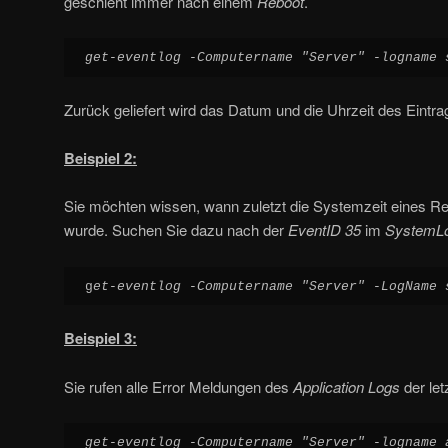
geschieht immer nach einem
Reboot
.
get-eventlog -Computername "Server" -logname 
Zurück geliefert wird das Datum und die Uhrzeit des Eintra
Beispiel 2:
Sie möchten wissen, wann zuletzt die Systemzeit eines R
wurde. Suchen Sie dazu nach der
EventID 35
im
SystemL
g
et-eventlog -Computername "Server" -LogName 
Beispiel 3:
Sie rufen alle Error Meldungen des
Application Logs
der let
get-eventlog -Computername "Server" -logname 