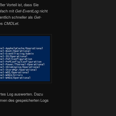
er Vorteil ist, dass Sie
nfach mit
Get-EventLog
nicht
ntlich schneller als
Get-
ses
CMDLet
.
ertes Log auswerten. Dazu
amen des gespeicherten Logs