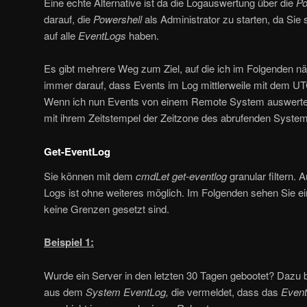
Eine echte Alternative ist da die Logauswertung über die
Po
darauf, die
Powershell
als Administrator zu starten, da Sie s
auf alle
EventLogs
haben.
Es gibt mehrere Weg zum Ziel, auf die ich im Folgenden n
immer darauf, dass Events im Log mittlerweile mit dem UTC
Wenn ich nun Events von einem Remote System auswerte,
mit ihrem Zeitstempel der Zeitzone des abrufenden Syste
Get-EventLog
Sie können mit dem
cmdLet
get-eventlog
granular filtern.
Logs ist ohne weiteres möglich. Im Folgenden sehen Sie ei
keine Grenzen gesetzt sind.
Beispiel 1:
Wurde ein Server in den letzten 30 Tagen gebootet? Dazu 
aus dem
System
EventLog,
die vermeldet, dass das
Even