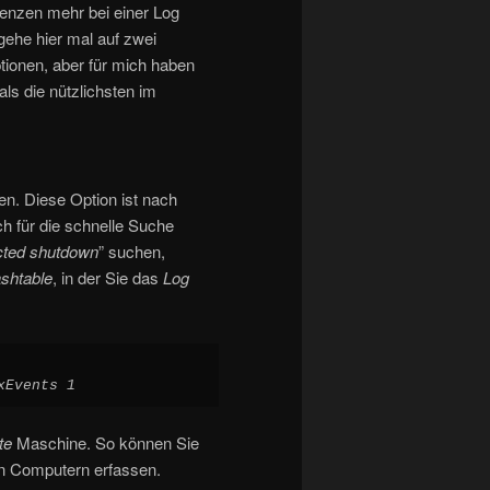
renzen mehr bei einer Log
ehe hier mal auf zwei
ptionen, aber für mich haben
als die nützlichsten im
en. Diese Option ist nach
 für die schnelle Suche
cted shutdown
” suchen,
shtable
, in der Sie das
Log
xEvents 1
te
Maschine. So können Sie
von Computern erfassen.