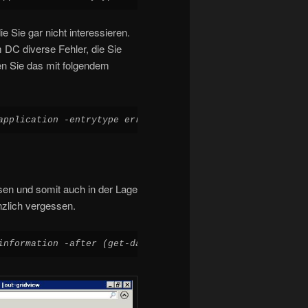
e Sie gar nicht interessieren.
DC diverse Fehler, die Sie
en Sie das mit folgendem
application -entrytype error -after (get-date).adddays(-
en und somit auch in der Lage
zlich vergessen.
information -after (get-date).adddays(-30) |out-gridview