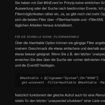
Sie haben mit
Get-WinEvent
im Prinzip keine wirklichen G
Auswertung oder der Suche nach bestimmten Events. Ich g
Filtermöglichkeiten näher ein. Ja, es gibt noch viel mehr O
sich die beiden Filter über –
FilterHashtable
und –
FilterXML
täglichen Arbeiten heraus kristallisiert.
FÜR DIE SCHNELLE SUCHE:
FILTERHASHTABLE
Über die
Hashtable
Option können sie gängige Filter angeb
meinem Geschmack die etwas einfachere und deshalb auch
etwas besser geeignet. Wenn Sie z.B. den letzten “
unexpe
erreichen Sie dies über die Suche der vorher definierten
Ha
und die
EventID
festlegen.
$Hashtable = @{logname="System";ID="6008"}
get-winevent -FilterHashtable $Hashtable -Ma
Natürlich funktioniert der gleiche Aufruf auch für eine
Remo
relativ fix den letzten “
unexpected shutdown
” einer Liste 