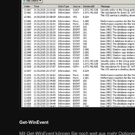
Get-WinEvent
Mit
Get-WinEvent
können Sie noch weit aus mehr Optione