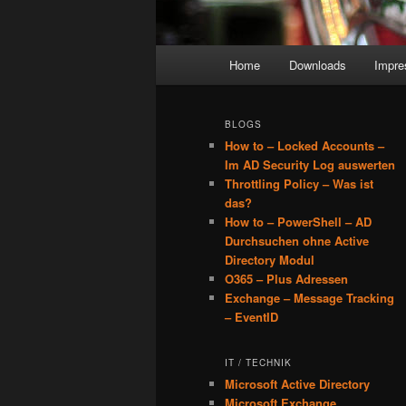
Main
Home
Downloads
Impr
menu
BLOGS
How to – Locked Accounts –
Im AD Security Log auswerten
Throttling Policy – Was ist
das?
How to – PowerShell – AD
Durchsuchen ohne Active
Directory Modul
O365 – Plus Adressen
Exchange – Message Tracking
– EventID
IT / TECHNIK
Microsoft Active Directory
Microsoft Exchange