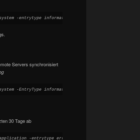
system -entrytype information -after (get-date).adddays(
gs.
emote Servers synchronisiert
og
system -EntryType information -after (get-date).adddays(
zten 30 Tage ab
application -entrytype error -after (get-date).adddays(-