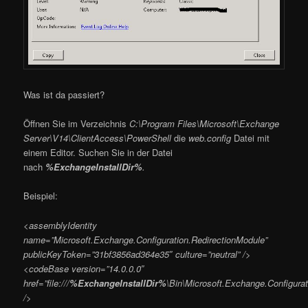
Was ist da passiert?
Öffnen Sie im Verzeichnis
C:\Program Files\Microsoft\Exchange
Server\V14\ClientAccess\PowerShell
die
web.config
Datei mit
einem Editor. Suchen Sie in der Datei
nach
%ExchangeInstallDir%
.
Beispiel:
<assemblyIdentity
name=”Microsoft.Exchange.Configuration.RedirectionModule”
publicKeyToken=”31bf3856ad364e35″ culture=”neutral” />
<codeBase version=”14.0.0.0″
href=”file:///
%ExchangeInstallDir%
\Bin\Microsoft.Exchange.Configurat
/>