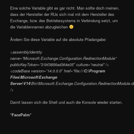
Eine solche Variable gibt es gar nicht. Man sollte doch meinen,
dass der Hersteller der RUs sich mal mit dem Hersteller des
Exchange, bzw. des Betriebssystems in Verbindung setzt, um
die Variablennamen abzugleichen
Ändern Sie diese Variable auf die absolute Pfadangabe:
<assemblyIdentity
name=”Microsoft.Exchange.Configuration.RedirectionModule”
publicKeyToken=”31bf3856ad364e35″ culture=”neutral” />
<codeBase version=”14.0.0.0″ href=”file:///
C:\Program
Files\Microsoft\Exchange
Server\V14
\Bin\Microsoft.Exchange.Configuration.RedirectionModule.dl
/>
Damit lassen sich die Shell und auch die Konsole wieder starten.
*FacePalm*