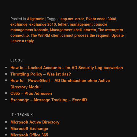
Posted in
Allgemein
|
Tagged
asp.net
,
error
,
Event code: 3008
,
exchange
,
exchange 2010
,
fehler
,
management console
,
management konsole
,
Management shell
,
starten
,
The attempt to
connect to
,
The WinRM client cannot process the request
,
Update
|
Leave a reply
BLOGS
How to – Locked Accounts – Im AD Security Log auswerten
Throttling Policy – Was ist das?
How to – PowerShell – AD Durchsuchen ohne Active
Directory Modul
O365 – Plus Adressen
Exchange – Message Tracking – EventID
IT / TECHNIK
Microsoft Active Directory
Microsoft Exchange
Microsoft Office 365