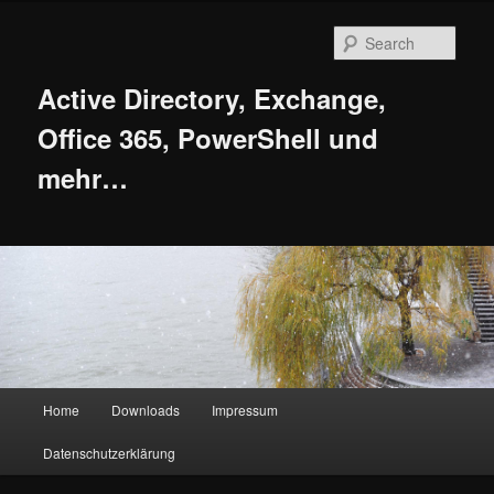
Skip
Skip
to
to
Sear
primary
secondary
content
content
Active Directory, Exchange,
Office 365, PowerShell und
mehr…
Main
Home
Downloads
Impressum
menu
Datenschutzerklärung