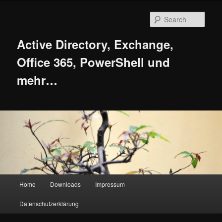
Skip
Skip
to
to
Sear
primary
secondary
content
content
Active Directory, Exchange,
Office 365, PowerShell und
mehr…
Main
Home
Downloads
Impressum
menu
Datenschutzerklärung