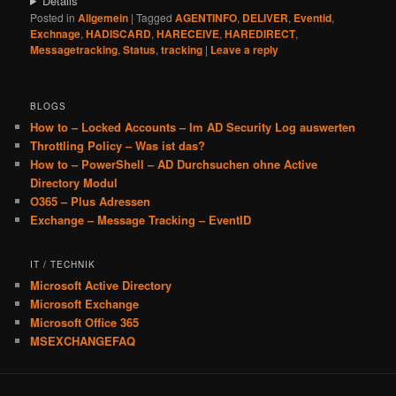
Details
Posted in
Allgemein
|
Tagged
AGENTINFO
,
DELIVER
,
Eventid
,
Exchnage
,
HADISCARD
,
HARECEIVE
,
HAREDIRECT
,
Messagetracking
,
Status
,
tracking
|
Leave a reply
BLOGS
How to – Locked Accounts – Im AD Security Log auswerten
Throttling Policy – Was ist das?
How to – PowerShell – AD Durchsuchen ohne Active
Directory Modul
O365 – Plus Adressen
Exchange – Message Tracking – EventID
IT / TECHNIK
Microsoft Active Directory
Microsoft Exchange
Microsoft Office 365
MSEXCHANGEFAQ