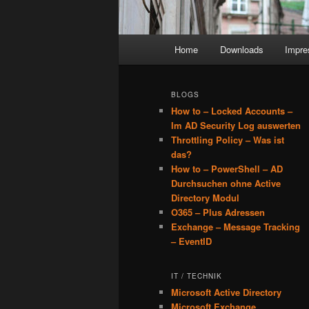
Main
Home
Downloads
Impr
menu
BLOGS
How to – Locked Accounts –
Im AD Security Log auswerten
Throttling Policy – Was ist
das?
How to – PowerShell – AD
Durchsuchen ohne Active
Directory Modul
O365 – Plus Adressen
Exchange – Message Tracking
– EventID
IT / TECHNIK
Microsoft Active Directory
Microsoft Exchange